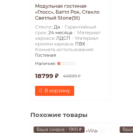
Модульная гостиная
«Глосс», Баттл Рок, Стекло
Светлый Stone(St)
Стекло:
Да
Гарантийный
срок:
24 месяца
Материал
каркаса:
ЛДСП
Материал
кромки каркаса:
ПВХ
Комната использования:
Гостиная
18799 ₽
40699 ₽
В корзину
Похожие товары
Ваша скидка: - 1900 ₽
Ваша