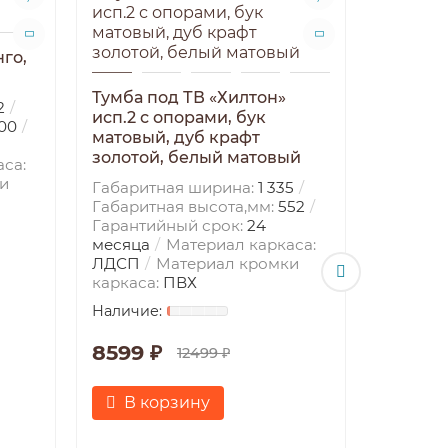
го,
Тумба под ТВ «Хилтон»
2
исп.2 с опорами, бук
00
матовый, дуб крафт
золотой, белый матовый
са:
и
Габаритная ширина:
1 335
Габаритная высота,мм:
552
Гарантийный срок:
24
Тумба п
месяца
Материал каркаса:
исп.2 с
ЛДСП
Материал кромки
матовы
каркаса:
ПВХ
золотой
Габарит
8599 ₽
Габарит
12499 ₽
Гаранти
месяца
В корзину
ЛДСП
каркаса