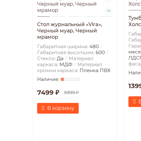
Тумб
Стол журнальный «Vira»,
Холс
Черный муар, Черный
Габа
мрамор
Габа
Гара
Габаритная ширина:
480
меся
Габаритная высота,мм:
600
ЛДС
Стекло:
Да
Материал
фаса
каркаса:
МДФ
Материал
кромки каркаса:
Пленка ПВХ
139
7499 ₽
9399 ₽
В корзину