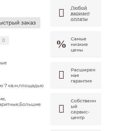
Любой
вариант
оплаты
ыстрый заказ
Самые
низкие
цены
ные
Расширен
ная
гарантия
ю 7 кв.м,площадью
ие,
Собственн
аритные,Большие
ый
сервис-
центр