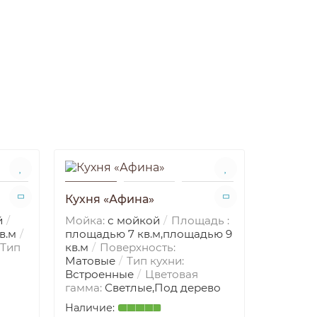
Кухня «Афина»
Кухня «
й
Мойка:
с мойкой
Площадь :
Мойка:
в.м
площадью 7 кв.м,площадью 9
площадь
Тип
кв.м
Поверхность:
кв.м,пл
Матовые
Тип кухни:
Поверхн
Встроенные
Цветовая
кухни:
В
гамма:
Светлые,Под дерево
Цветова
Яркие,Ц