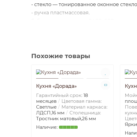
- стекло — тонированное оконное стекло
- ручка пластмассовая.
Габаритные размеры: 2400х600 мм
*Цена указана за стандартную комплект
Срок изготовления от 14 дней
Похожие товары
Любая модель по индивидуальному за
Кухня «Дорада»
Кухн
Гарантийный срок:
18
Мойк
месяцев
Цветовая гамма:
площ
Светлые
Материал каркаса:
Пове
ЛДСП,16 мм
Столешница:
кухн
Тростник матовый,26 мм
Цвет
Ярки