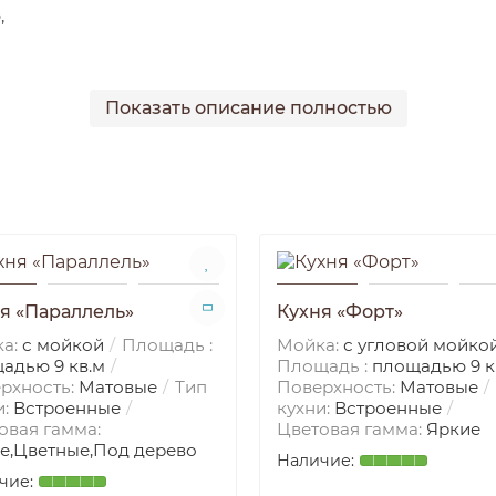
,
Показать описание полностью
ацию, размер 2000х600 мм
казу
я «Параллель»
Кухня «Форт»
а:
с мойкой
Площадь :
Мойка:
с угловой мойко
адью 9 кв.м
Площадь :
площадью 9 к
рхность:
Матовые
Тип
Поверхность:
Матовые
и:
Встроенные
кухни:
Встроенные
овая гамма:
Цветовая гамма:
Яркие
е,Цветные,Под дерево