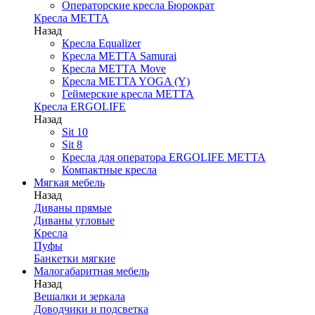
Операторские кресла Бюрократ
Кресла МЕТТА
Назад
Кресла Equalizer
Кресла МЕТТА Samurai
Кресла МЕТТА Move
Кресла METTA YOGA (Y)
Геймерские кресла МЕТТА
Кресла ERGOLIFE
Назад
Sit 10
Sit 8
Кресла для оператора ERGOLIFE МЕТТА
Компактные кресла
Мягкая мебель
Назад
Диваны прямые
Диваны угловые
Кресла
Пуфы
Банкетки мягкие
Малогабаритная мебель
Назад
Вешалки и зеркала
Доводчики и подсветка