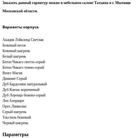
Заказать данный гарнитур можно в мебельном салоне Татьяна в г. Мытищи
Московской области.
Варианты корпуса
Акация Лэйкленд Светлая
Бежевый песок
Бежевый шагрень
Белый шагрень
Бетон Чикаго светло-серый
Бетон Чикаго темно-серый
Венге Магия
Диамант Серый
Дуб Бардолино натуральный
Дуб Канзас коричневый
Дуб Лоренцо бежево-серый
Лен Антрацит
Орех Линкольн
Серый шагрень
Текстиль бежевый
Черный шагрень
Параметры