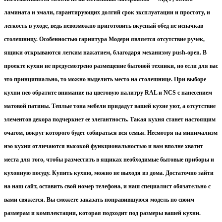
ламината и эмали, гарантирующих долгий срок эксплуатации и простоту, и
легкость в уходе, ведь невозможно приготовить вкусный обед не испачкав
столешницу. Особенностью гарнитура Модерн является отсутствие ручек,
ящики открываются легким нажатием, благодаря механизму push-open. В
проекте кухни не предусмотрено размещение бытовой техники, но если для вас
это принципиально, то можно выделить место на столешнице. При выборе
кухни neo обратите внимание на цветовую палитру RAL и NCS с нанесением
матовой патины. Теплые тона мебели придадут вашей кухне уют, а отсутствие
элементов декора подчеркнет ее элегантность. Такая кухня станет настоящим
очагом, вокруг которого будет собираться вся семья. Несмотря на минимализм
нэо кухни отличаются высокой функциональностью и вам вполне хватит
места для того, чтобы разместить в ящиках необходимые бытовые приборы и
кухонную посуду. Купить кухню, можно не выходя из дома. Достаточно зайти
на наш сайт, оставить свой номер телефона, и наш специалист обязательно с
вами свяжется. Вы сможете заказать понравившуюся модель по своим
размерам и комплектации, которая подходит под размеры вашей кухни.