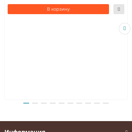
Орех Линкольн
В корзину
Серый шагрень
Текстиль бежевый
Черный шагрень