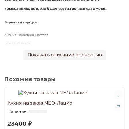
композицию, котора
я будет
всегда оставаться в моде.
Варианты корпуса
Акация Лэйкленд Светлая
Бежевый песок
Бежевый шагрень
Показать описание полностью
Белый шагрень
Бетон Чикаго светло-серый
Бетон Чикаго темно-серый
Похожие товары
Венге Магия
Диамант Серый
Дуб Бардолино натуральный
Кухня на заказ NEO-Лацио
Дуб Канзас коричневый
Дуб Лоренцо бежево-серый
23400 ₽
Лен Антрацит