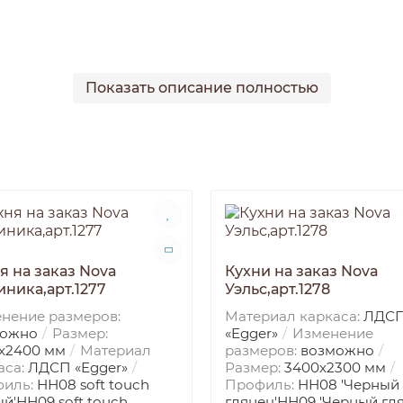
Показать описание полностью
я на заказ Nova
Кухни на заказ Nova
ника,арт.1277
Уэльс,арт.1278
нение размеров:
Материал каркаса:
ЛДС
можно
Размер:
«Egger»
Изменение
х2400 мм
Материал
размеров:
возможно
аса:
ЛДСП «Egger»
Размер:
3400х2300 мм
филь:
HН08 soft touch
Профиль:
HН08 'Черный
ый'НН09 soft touch
глянец'НН09 'Черный гля