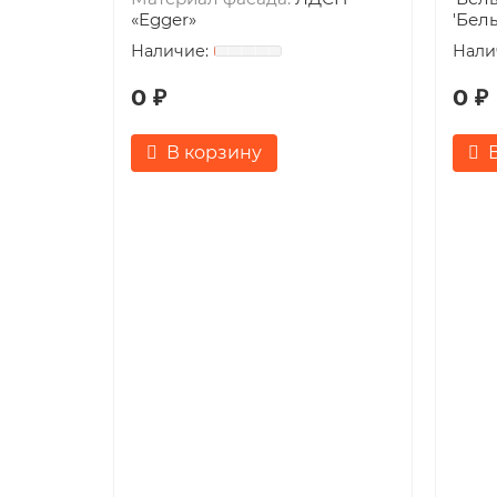
«Egger»
'Бел
0 ₽
0 ₽
В корзину