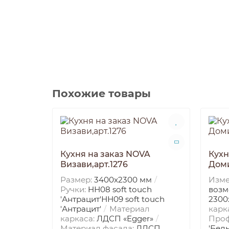
Похожие товары
Кухня на заказ NOVA
Кухн
Визави,арт.1276
Доми
Размер:
3400х2300 мм
Изме
Ручки:
HН08 soft touch
воз
'Антрацит'НН09 soft touch
2300
'Антрацит'
Материал
карк
каркаса:
ЛДСП «Egger»
Про
Материал фасада:
ЛДСП
'Бел