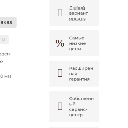
Любой
вариант
оплаты
заказ
Самые
низкие
цены
ger»
о
Расширен
ная
00 мм
гарантия
Собственн
ый
сервис-
центр