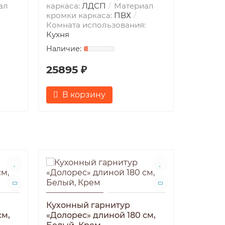
ал
каркаса:
ЛДСП
Материал
кромки каркаса:
ПВХ
Комната использования:
Кухня
25895 ₽
В корзину
Кухонный гарнитур
Кухонн
см,
«Долорес» длиной 180 см,
«Долоре