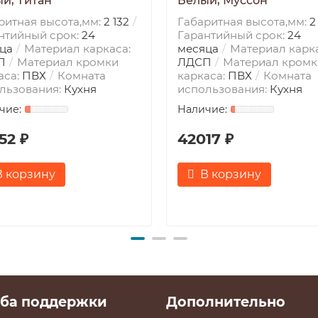
й, Титан
Белый, Муссон
ритная высота,мм:
2 132
Габаритная высота,мм:
2
нтийный срок:
24
Гарантийный срок:
24
ца
Материал каркаса:
месяца
Материал карка
П
Материал кромки
ЛДСП
Материал кромк
аса:
ПВХ
Комната
каркаса:
ПВХ
Комната
льзования:
Кухня
использования:
Кухня
52 ₽
42017 ₽
В корзину
В корзину
ба поддержки
Дополнительно