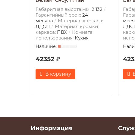
Белый, Сноу, Титан
Белы
Габаритная высота,мм:
2 132
Габа
Гарантийный срок:
24
Гара
месяца
Материал каркаса:
меся
ЛДСП
Материал кромки
ЛДС
каркаса:
ПВХ
Комната
карк
использования:
Кухня
испо
42352 ₽
423
В корзину
Информация
Служ