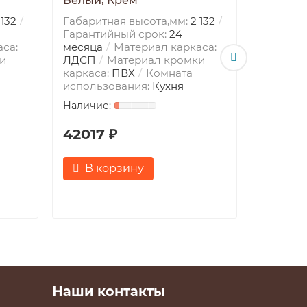
Белый, Крем
шкафом
 132
Габаритная высота,мм:
2 132
Габарит
Гарантийный срок:
24
Гаранти
са:
месяца
Материал каркаса:
месяца
и
ЛДСП
Материал кромки
ЛДСП
каркаса:
ПВХ
Комната
каркаса
использования:
Кухня
использ
42017 ₽
33304
В корзину
В к
Наши контакты