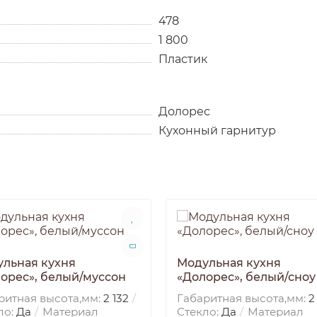
478
1 800
Пластик
Долорес
Кухонный гарнитур
льная кухня
Модульная кухня
орес», белый/муссон
«Долорес», белый/сноу
ритная высота,мм:
2 132
Габаритная высота,мм:
2
ло:
Да
Материал
Стекло:
Да
Материал