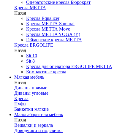
Операторские кресла Бюрократ
Кресла МЕТТА
Назад
Кресла Equalizer
Кресла МЕТТА Samurai
Кресла МЕТТА Move
Кресла METTA YOGA (Y)
Геймерские кресла МЕТТА
Кресла ERGOLIFE
Назад
Sit 10
Sit 8
Кресла для оператора ERGOLIFE МЕТТА
Компактные кресла
Мягкая мебель
Назад
Диваны прямые
Диваны угловые
Кресла
Пуфы
Банкетки мягкие
Малогабаритная мебель
Назад
Вешалки и зеркала
Доводчики и подсветка