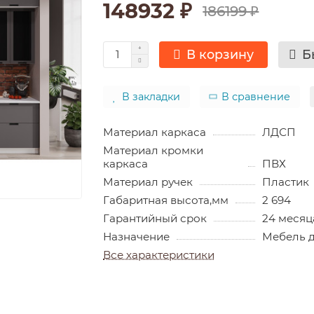
148932 ₽
186199 ₽
В корзину
Б
В закладки
В сравнение
Материал каркаса
ЛДСП
Материал кромки
каркаса
ПВХ
Материал ручек
Пластик
Габаритная высота,мм
2 694
Гарантийный срок
24 месяц
Назначение
Мебель д
Все характеристики