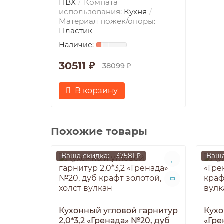
ПВХ
Комната
использования:
Кухня
Материал ножек/опоры:
Пластик
30511 ₽
38099 ₽
В корзину
Похожие товары
Ваша скидка: - 37581 ₽
Ваша
Кухонный угловой гарнитур
Кухо
2,0*3,2 «Гренада» №20, дуб
«Гре