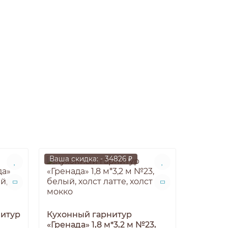
Ваша скидка: - 34826 ₽
Ваша ски
нитур
Кухонный гарнитур
«Гренада» 1,8 м*3,2 м №23,