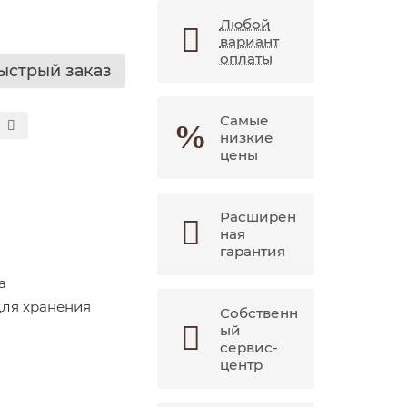
Любой
вариант
оплаты
ыстрый заказ
Самые
низкие
цены
Расширен
ная
гарантия
а
ля хранения
Собственн
ый
сервис-
центр