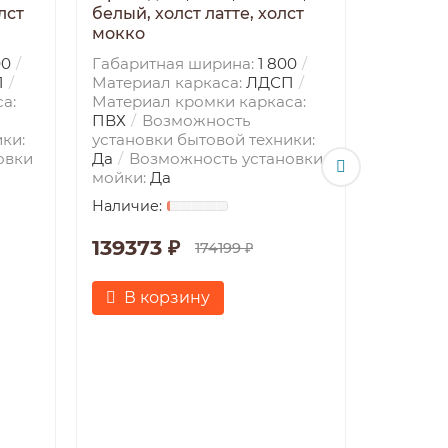
лст
белый, холст латте, холст
мокко
00
Габаритная ширина:
1 800
П
Материал каркаса:
ЛДСП
а:
Материал кромки каркаса:
Кухонн
ПВХ
Возможность
2,2*3,6
ки:
установки бытовой техники:
крафт з
овки
Да
Возможность установки
холст л
мойки:
Да
Габарит
Материа
139373 ₽
Материа
174199 ₽
ПВХ
В
установ
В корзину
Да
Воз
мойки:
16547
В к