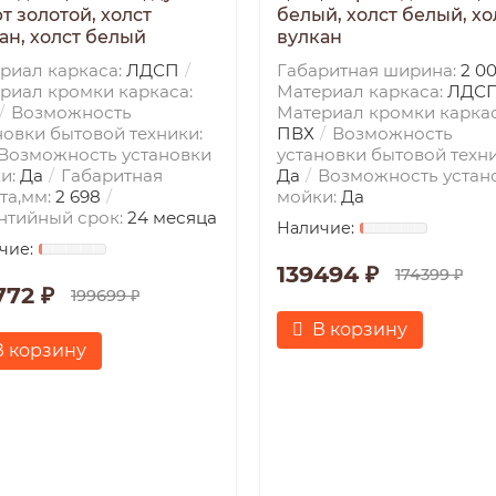
т золотой, холст
белый, холст белый, хо
ан, холст белый
вулкан
риал каркаса:
ЛДСП
Габаритная ширина:
2 0
риал кромки каркаса:
Материал каркаса:
ЛДС
Возможность
Материал кромки каркас
новки бытовой техники:
ПВХ
Возможность
Возможность установки
установки бытовой техни
и:
Да
Габаритная
Да
Возможность устан
та,мм:
2 698
мойки:
Да
нтийный срок:
24 месяца
139494 ₽
174399 ₽
772 ₽
199699 ₽
В корзину
В корзину