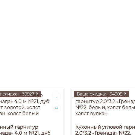
 скидка: - 39927 ₽
Ваша скидка: - 34905 ₽
нный гарнитур
Кухонный угловой гар
нада» 4,0 м №21, дуб
2,0*3,2 «Гренада» №22,