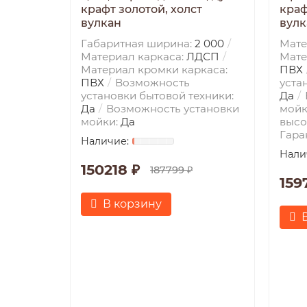
крафт золотой, холст
краф
вулкан
вулк
Габаритная ширина:
2 000
Мате
Материал каркаса:
ЛДСП
Мате
Материал кромки каркаса:
ПВХ
ПВХ
Возможность
уста
установки бытовой техники:
Да
Да
Возможность установки
мойк
мойки:
Да
высо
Гара
150218 ₽
187799 ₽
159
В корзину