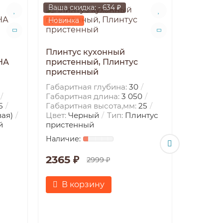
Ваша скидка: - 634 ₽
Ваша ски
Новинка
Новинк
Плинтус кухонный
НА
пристенный, Плинтус
пристенный
Габаритная глубина:
30
Габаритная длина:
3 050
5
Габаритная высота,мм:
25
ая)
Цвет:
Черный
Тип:
Плинтус
й
пристенный
Плинту
присте
присте
2365 ₽
2999 ₽
Габарит
Габарит
В корзину
Габарит
Цвет:
Эт
присте