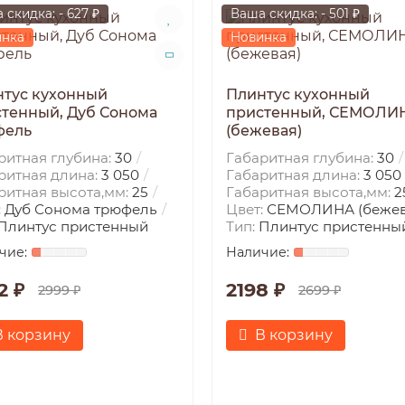
 скидка: - 627 ₽
Ваша скидка: - 501 ₽
инка
Новинка
тус кухонный
Плинтус кухонный
тенный, Дуб Сонома
пристенный, СЕМОЛИ
фель
(бежевая)
ритная глубина:
30
Габаритная глубина:
30
ритная длина:
3 050
Габаритная длина:
3 050
ритная высота,мм:
25
Габаритная высота,мм:
2
:
Дуб Сонома трюфель
Цвет:
СЕМОЛИНА (бежев
Плинтус пристенный
Тип:
Плинтус пристенны
2 ₽
2198 ₽
2999 ₽
2699 ₽
В корзину
В корзину