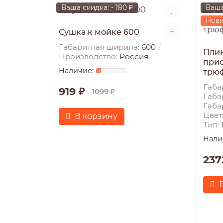
Ваша скидка: - 180 ₽
Ваша
Нов
Сушка к мойке 600
Габаритная ширина:
600
Плин
Производство:
Россия
прис
трю
Габа
919 ₽
1099 ₽
Габа
Габа
Цвет
В корзину
Тип:
237