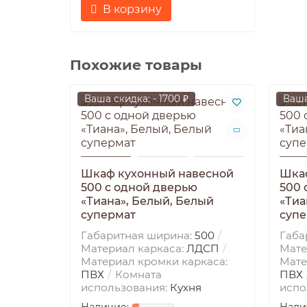
В корзину
Похожие товары
Ваша скидка: - 1700 ₽
Ваша
Шкаф кухонный навесной
Шка
500 с одной дверью
500 
«Тиана», Белый, Белый
«Тиа
супермат
супе
Габаритная ширина:
500
Габа
Материал каркаса:
ЛДСП
Мате
Материал кромки каркаса:
Мате
ПВХ
Комната
ПВХ
использования:
Кухня
испо