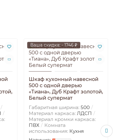
Ваша скидка: - 1746 ₽
Ваша ски
ной
Шкаф кухонный навесной
500 с одной дверью
отой,
«Тиана», Дуб Крафт золотой,
Белый супермат
Габаритная ширина:
500
П
Материал каркаса:
ЛДСП
а:
Материал кромки каркаса:
Шкаф к
ПВХ
Комната
500 с 
использования:
Кухня
«Тиана»