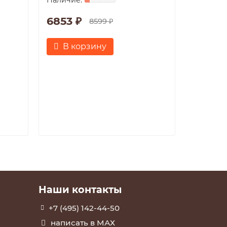
Мокко 
6853 ₽
Габарит
8599 ₽
Материа
Материа
В корзину
ПВХ
К
использ
6853 
В к
Наши контакты
+7 (495) 142-44-50
написать в МАХ