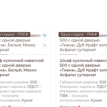
 скидка: - 1700 ₽
Ваша скидка: - 1746 ₽
ф кухонный навесной
Шкаф кухонный навес
с одной дверью
500 с одной дверью
на», Белый, Мокко
«Тиана», Дуб Крафт зол
рмат
Асфальт супермат
ритная ширина:
500
Габаритная ширина:
500
риал каркаса:
ЛДСП
Материал каркаса:
ЛДС
риал кромки каркаса:
Материал кромки каркас
Комната
ПВХ
Комната
льзования:
Кухня
использования:
Кухня