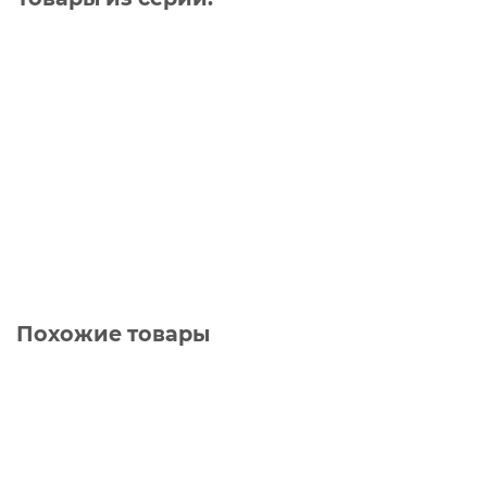
Ваша скидка: - 7862 ₽
Модульная кухня «Белладжио»,белый, софт
графит
31337 ₽
39199 ₽
В корзину
Похожие товары
Ваша скидка: - 4084 ₽
Шкаф навесной 80 c двумя дверями