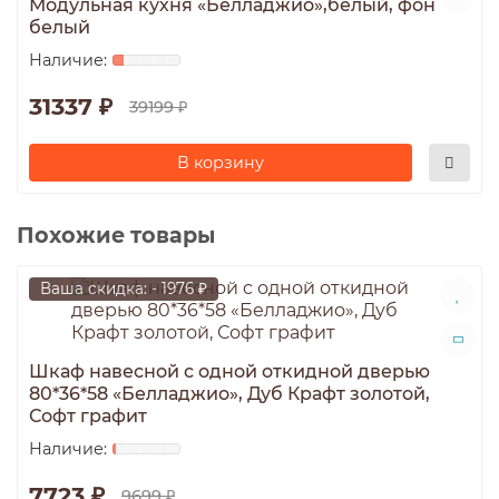
Модульная кухня «Белладжио»,белый, фон
белый
31337 ₽
39199 ₽
В корзину
Похожие товары
Ваша скидка: - 1976 ₽
Шкаф навесной c одной откидной дверью
80*36*58 «Белладжио», Дуб Крафт золотой,
Софт графит
7723 ₽
9699 ₽