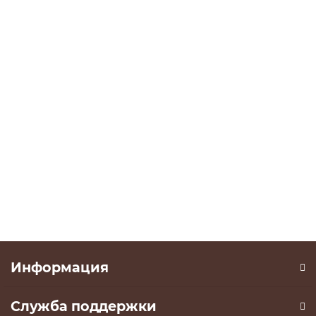
Шкаф комбинированный «Марли», Белый,
Серо-голубой
12299 ₽
15399 ₽
В корзину
Информация
Служба поддержки