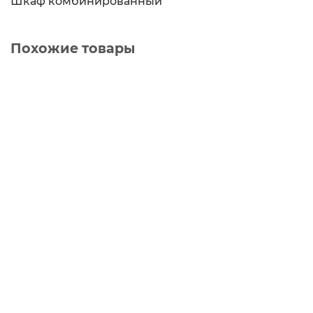
Шкаф комбинированный
Похожие товары
Ваша скидка: - 2200 ₽
Шкаф комбинированный «Оливер», дуб крафт
серый, белый, серо-голубой
8999 ₽
11199 ₽
В корзину
Ваша скидка: - 7000 ₽
Стеллаж «Окланд»