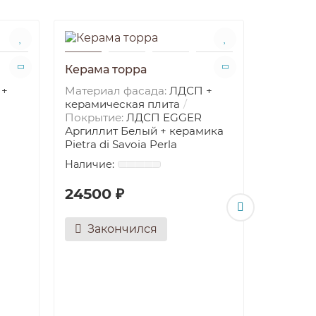
Керама торра
Техно И
 +
Материал фасада:
ЛДСП +
Диапазо
керамическая плита
RAL, NC
Покрытие:
ЛДСП EGGER
патины
Аргиллит Белый + керамика
мдф+шп
Pietra di Savoia Perla
24800
24500 ₽
Зак
Закончился