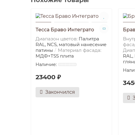
Тесса Браво Интеграто
Бра
Диапазон цветов:
Палитра
Внут
RAL, NCS, матовый нанесение
фаса
патины
Материал фасада:
Диап
МДФ+TSS плита
RAL,
глян
23400 ₽
345
Закончился