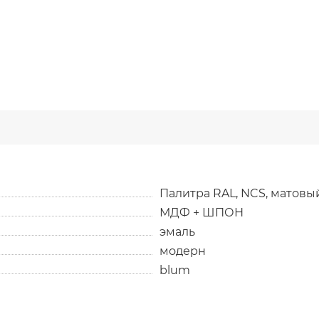
Палитра RAL, NCS, матов
МДФ + ШПОН
эмаль
модерн
blum