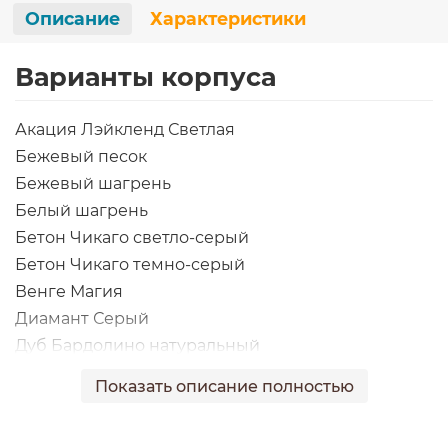
Описание
Характеристики
Варианты корпуса
Акация Лэйкленд Светлая
Бежевый песок
Бежевый шагрень
Белый шагрень
Бетон Чикаго светло-серый
Бетон Чикаго темно-серый
Венге Магия
Диамант Серый
Дуб Бардолино натуральный
Дуб Канзас коричневый
Показать описание полностью
Дуб Лоренцо бежево-серый
Лен Антрацит