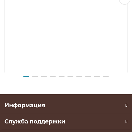
• защиту от воздействия красящих
.
веществ
Кухонные мойки в Москве
можно
заказать в офисе в г. Мытищи или через
интернет-магазин mebel-tatyana.ru
Информация
Служба поддержки