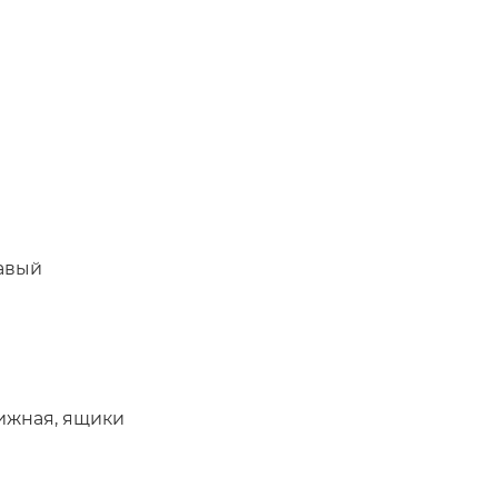
авый
ижная, ящики