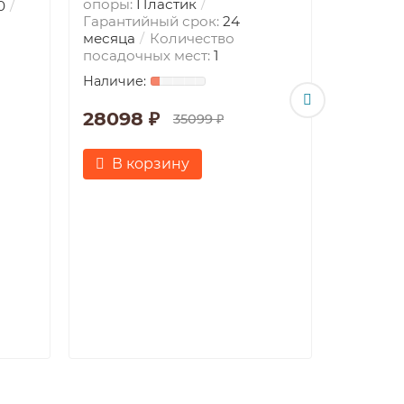
опоры:
Пластик
0
Гарантийный срок:
24
месяца
Количество
посадочных мест:
1
Прихож
Антрац
28098 ₽
35099 ₽
Комната
Прихож
В корзину
опоры:
Гаранти
месяца
посадоч
20798
В к