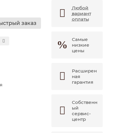
Любой
вариант
оплаты
ыстрый заказ
Самые
низкие
цены
Расширен
ная
гарантия
я
Собственн
ый
сервис-
центр