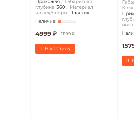
Прихожая
Габаритная
Габа
глубина:
360
Материал
Комн
ножек/опоры:
Пластик
При
глуб
ноже
4999 ₽
11199 ₽
157
В корзину