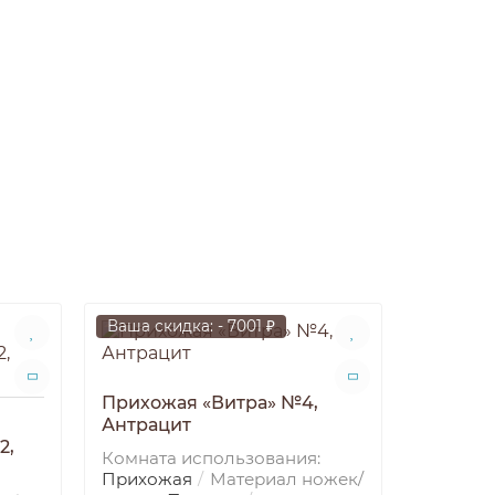
Ваша скидка: - 7001 ₽
Ваша ски
Прихожая «Витра» №4,
Антрацит
2,
Комната использования:
Прихожая
Материал ножек/