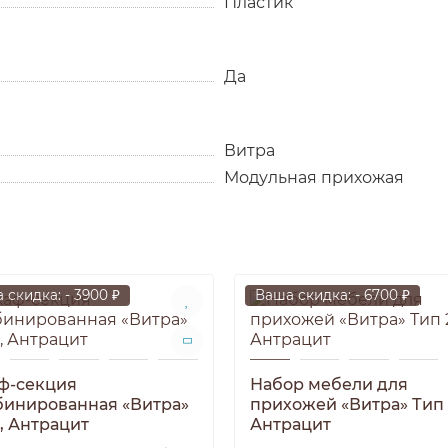
Пластик
Да
Витра
Модульная прихожая
 скидка: - 3900 ₽
Ваша скидка: - 6700 ₽
ф-секция
Набор мебели для
инированная «Витра»
прихожей «Витра» Тип 
1, Антрацит
Антрацит