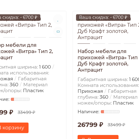
 скидка: - 6700 ₽
Ваша скидка: - 6700 ₽
р мебели для
ожей «Витра» Тип 2,
Набор мебели для
рацит
прихожей «Витра» Тип 
Дуб Крафт золотой,
ритная ширина:
1 600
Антрацит
ата использования:
хожая
Габаритная
Габаритная ширина:
1 60
ина:
360
Материал
Комната использования:
к/опоры:
Пластик
Прихожая
Габаритная
глубина:
360
Материал
ножек/опоры:
Пластик
99 ₽
33499 ₽
26799 ₽
33499 ₽
В корзину