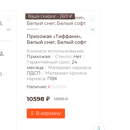
Ваша скидка: - 2601 ₽
Ваша ски
Прихожая «Тиффани»,
Белый снег, Белый софт
Комната использования:
2,
Прихожая
Стекло:
Нет
Гарантийный срок:
24
месяца
Материал каркаса:
ЛДСП
Материал кромки
0
каркаса:
ПВХ
Прихож
Кашеми
10598 ₽
13199 ₽
матовы
Комната
В корзину
Прихож
Гаранти
месяца