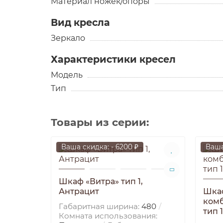
Материал ножек/опоры
Вид кресла
Зеркало
Характеристики кресел
Модель
Тип
Товары из серии:
Ваша скидка: - 6200 ₽
Ваша
Шкаф «Витра» тип 1,
Антрацит
Шка
комб
Габаритная ширина:
480
тип 
Комната использования: