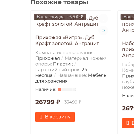
Похожие товары
Ваша скидка: - 6700 ₽
Ваша
Прихожая «Витра», Дуб
Крафт золотой, Антрацит
Набо
прих
Комната использования:
Ант
Прихожая
Материал ножек/
опоры:
Пластик
Габа
Гарантийный срок:
24
Комн
месяца
Назначение:
Мебель
При
для хранения
глуб
ноже
26799 ₽
33499 ₽
267
В корзину