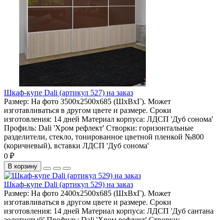
Шкаф-купе Dali (артикул 527) на заказ
Размер:
На фото 3500х2500х685 (ШхВхГ). Может
изготавливаться в другом цвете и размере.
Сроки
изготовления:
14 дней
Материал корпуса:
ЛДСП 'Дуб сонома'
Профиль:
Dali 'Хром рефлект'
Створки:
горизонтальные
разделители, стекло, тонированное цветной пленкой №800
(коричневый), вставки ЛДСП 'Дуб сонома'
0 ₽
В корзину
Шкаф-купе Dali (артикул 529) на заказ
Размер:
На фото 2400х2500х685 (ШхВхГ). Может
изготавливаться в другом цвете и размере.
Сроки
изготовления:
14 дней
Материал корпуса:
ЛДСП 'Дуб сантана
золотистый'
Профиль:
Dali 'Хром рефлект'
Створки: