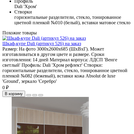
Профиль
Dali 'Хром'
Створки
горизонтальные разделители, стекло, тонированное
цветной пленкой №010 (белый), вставки матовое стекло
Похожие товары
Шкаф-купе Dali (артикул 526) на заказ
Размер:
На фото 3000х2600х685 (ШхВхГ). Может
изготавливаться в другом цвете и размере.
Сроки
изготовления:
14 дней
Материал корпуса:
ЛДСП 'Венге
светлый'
Профиль:
Dali 'Хром рефлект'
Створки:
горизонтальные разделители, стекло, тонированное цветной
пленкой №082 (бежевый), вставки кожа Absolut de luxe
'Ground', зеркало 'Серебро'
0 ₽
В корзину