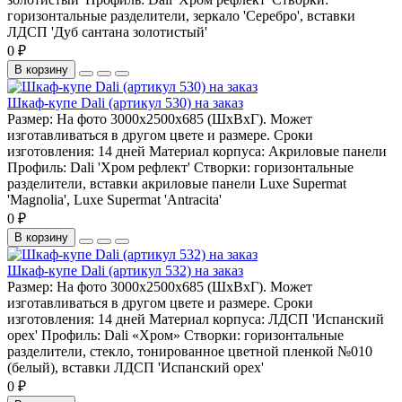
горизонтальные разделители, зеркало 'Серебро', вставки
ЛДСП 'Дуб сантана золотистый'
0 ₽
В корзину
Шкаф-купе Dali (артикул 530) на заказ
Размер:
На фото 3000х2500х685 (ШхВхГ). Может
изготавливаться в другом цвете и размере.
Сроки
изготовления:
14 дней
Материал корпуса:
Акриловые панели
Профиль:
Dali 'Хром рефлект'
Створки:
горизонтальные
разделители, вставки акриловые панели Luxe Supermat
'Magnolia', Luxe Supermat 'Antracita'
0 ₽
В корзину
Шкаф-купе Dali (артикул 532) на заказ
Размер:
На фото 3000х2500х685 (ШхВхГ). Может
изготавливаться в другом цвете и размере.
Сроки
изготовления:
14 дней
Материал корпуса:
ЛДСП 'Испанский
орех'
Профиль:
Dali «Хром»
Створки:
горизонтальные
разделители, стекло, тонированное цветной пленкой №010
(белый), вставки ЛДСП 'Испанский орех'
0 ₽