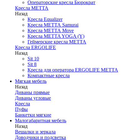
Операторские кресла Бюрократ
Кресла МЕТТА
Назад
Кресла Equalizer
Кресла МЕТТА Samurai
Кресла МЕТТА Move
Кресла METTA YOGA (Y)
Геймерские кресла МЕТТА
Кресла ERGOLIFE
Назад
Sit 10
Sit 8
Кресла для оператора ERGOLIFE МЕТТА
Компактные кресла
Мягкая мебель
Назад
Диваны прямые
Диваны угловые
Кресла
Пуфы
Банкетки мягкие
Малогабаритная мебель
Назад
Вешалки и зеркала
Доводчики и подсветка