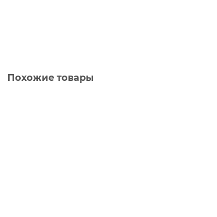
Похожие товары
Шкаф-купе Leonardo (артикул 745)
0 ₽
В корзину