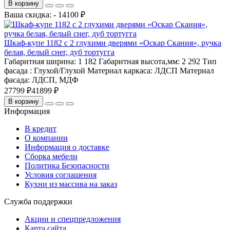
В корзину
Ваша скидка: - 14100 ₽
Шкаф-купе 1182 с 2 глухими дверями «Оскар Скания», ручка
белая, белый снег, дуб тортугга
Габаритная ширина:
1 182
Габаритная высота,мм:
2 292
Тип
фасада :
Глухой/Глухой
Материал каркаса:
ЛДСП
Материал
фасада:
ЛДСП, МДФ
27799 ₽
41899 ₽
В корзину
Информация
В кредит
О компании
Информация о доставке
Сборка мебели
Политика Безопасности
Условия соглашения
Кухни из массива на заказ
Служба поддержки
Акции и спецпредложения
Карта сайта