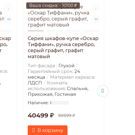
Ваша скидка: - 10100 ₽
Ваша ски
скар
Серия шкафов-купе «Оскар
ро,
Тиффани», ручка серебро,
т
серый графит, графит
матовый
Тип фасада :
Глухой
са:
Гарантийный срок:
24
месяца
Материал каркаса:
Серия 
,
ЛДСП
Комната
Тиффани
использования:
Спальня,
белый с
Прихожая, Гостиная
Тип фас
Гаранти
месяца
40499 ₽
50599 ₽
ЛДСП
использ
В корзину
Прихожа