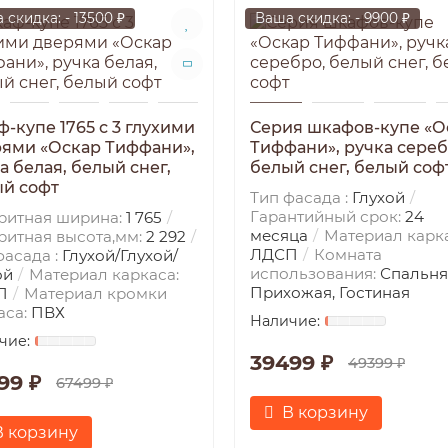
 скидка: - 13500 ₽
Ваша скидка: - 9900 ₽
-купе 1765 с 3 глухими
Серия шкафов-купе «О
ями «Оскар Тиффани»,
Тиффани», ручка сереб
а белая, белый снег,
белый снег, белый соф
й софт
Тип фасада :
Глухой
Гарантийный срок:
24
ритная ширина:
1 765
месяца
Материал карка
ритная высота,мм:
2 292
ЛДСП
Комната
фасада :
Глухой/Глухой/
использования:
Спальня
ой
Материал каркаса:
Прихожая, Гостиная
П
Материал кромки
аса:
ПВХ
39499 ₽
49399 ₽
99 ₽
67499 ₽
В корзину
В корзину