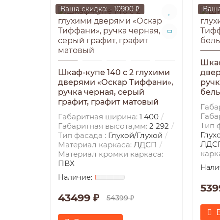
Ваша скидка: - 10900 ₽
Ваша
Шкаф
Шкаф-купе 140 с 2 глухими
двер
дверями «Оскар Тиффани»,
ручк
ручка черная, серый
белы
графит, графит матовый
Габа
Габа
Габаритная ширина:
1 400
Тип 
Габаритная высота,мм:
2 292
Глух
Тип фасада :
Глухой/Глухой
ЛДС
Материал каркаса:
ЛДСП
карк
Материал кромки каркаса:
ПВХ
539
43499 ₽
54399 ₽