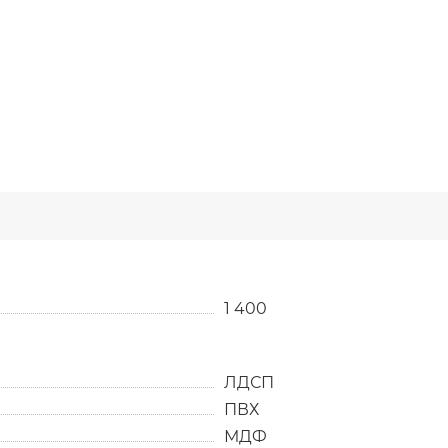
1 400
ЛДСП
ПВХ
МДФ