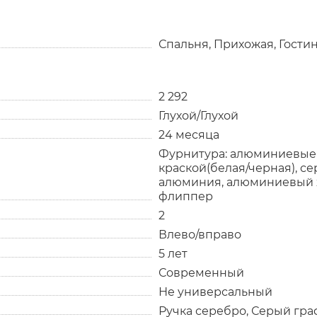
Спальня, Прихожая, Гости
2 292
Глухой/Глухой
24 месяца
Фурнитура: алюминиевые
краской(белая/черная), с
алюминия, алюминиевый 
флиппер
2
Влево/вправо
5 лет
Современный
Не универсальный
Ручка серебро, Серый гра