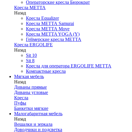
Операторские кресла Бюрократ
Кресла МЕТТА
Назад
Кресла Equalizer
Кресла МЕТТА Samurai
Кресла МЕТТА Move
Кресла METTA YOGA (Y)
Геймерские кресла МЕТТА
Кресла ERGOLIFE
Назад
Sit 10
Sit 8
Кресла для оператора ERGOLIFE МЕТТА
Компактные кресла
Мягкая мебель
Назад
Диваны прямые
Диваны угловые
Кресла
Пуфы
Банкетки мягкие
Малогабаритная мебель
Назад
Вешалки и зеркала
Доводчики и подсветка