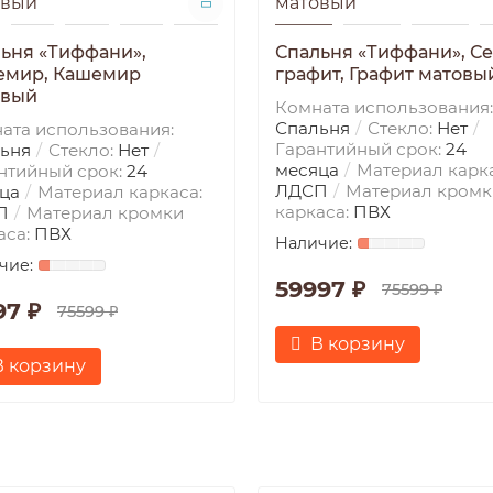
ьня «Тиффани»,
Спальня «Тиффани», С
емир, Кашемир
графит, Графит матовы
овый
Комната использования:
Спальня
Стекло:
Нет
ата использования:
Гарантийный срок:
24
ьня
Стекло:
Нет
месяца
Материал карка
нтийный срок:
24
ЛДСП
Материал кромк
ца
Материал каркаса:
каркаса:
ПВХ
П
Материал кромки
аса:
ПВХ
59997 ₽
75599 ₽
97 ₽
75599 ₽
В корзину
В корзину