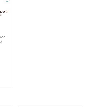
ерый
й
са:
и