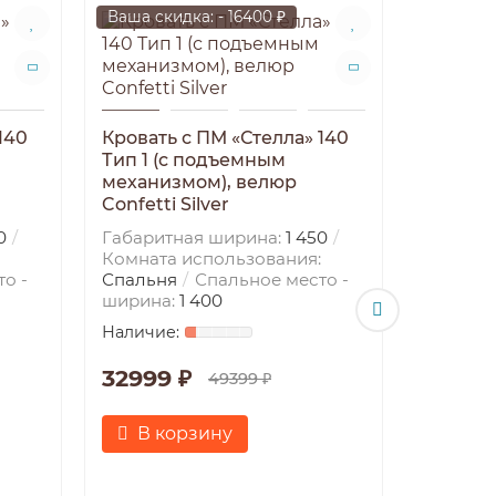
Ваша скидка: - 16400 ₽
Ваша ски
140
Кровать с ПМ «Стелла» 140
Тип 1 (с подъемным
механизмом), велюр
Confetti Silver
0
Габаритная ширина:
1 450
Комната использования:
о -
Спальня
Спальное место -
Кровать
ширина:
1 400
Тип 1 (
механи
Confett
32999 ₽
49399 ₽
Габарит
Комната
В корзину
Спальн
ширина