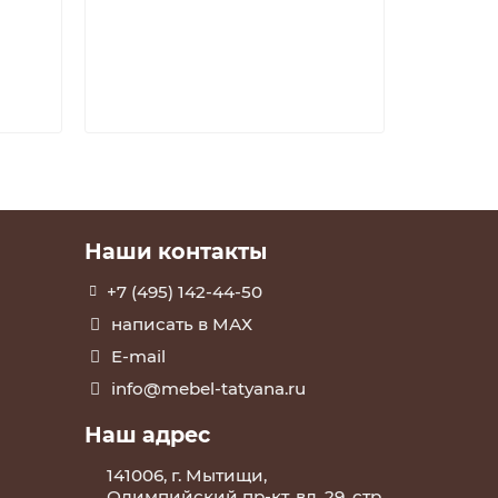
32999
В к
Наши контакты
+7 (495) 142-44-50
написать в МАХ
E-mail
info@mebel-tatyana.ru
Наш адрес
141006, г. Мытищи,
Олимпийский пр-кт, вл. 29, стр.