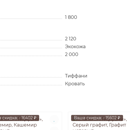
1 800
2 120
Экокожа
2 000
Тиффани
Кровать
 скидка: - 16402 ₽
Ваша скидка: - 15602 ₽