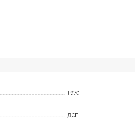
1 970
ДСП