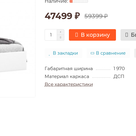
47499 ₽
59399 ₽
В корзину
Б
В закладки
В сравнение
Габаритная ширина
1 970
Материал каркаса
ДСП
Все характеристики