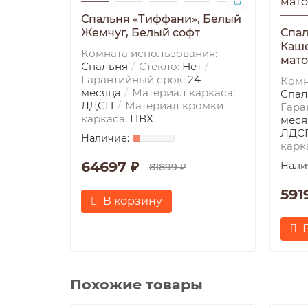
Спальня «Тиффани», Белый
Жемчуг, Белый софт
Спал
Каш
Комната использования:
мат
Спальня
Стекло:
Нет
Гарантийный срок:
24
Комн
месяца
Материал каркаса:
Спал
ЛДСП
Материал кромки
Гара
каркаса:
ПВХ
меся
ЛДС
карк
64697 ₽
81899 ₽
591
В корзину
Похожие товары