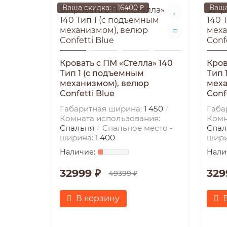
Ваша скидка: - 16400 ₽
Ваша
Кровать с ПМ «Стелла» 140
Кров
Тип 1 (с подъемным
Тип 
механизмом), велюр
меха
Confetti Blue
Conf
Габаритная ширина:
1 450
Габа
Комната использования:
Комн
Спальня
Спальное место -
Спал
ширина:
1 400
шири
32999 ₽
329
49399 ₽
В корзину