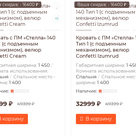
 скидка: - 16400 ₽
Ваша скидка: - 16400 ₽
ать с ПМ «Стелла» 140
Кровать с ПМ «Стелла» 
1 (с подъемным
Тип 1 (с подъемным
низмом), велюр
механизмом), велюр
etti Cream
Confetti Izumrud
ритная ширина:
1 450
Габаритная ширина:
1 45
ата использования:
Комната использования:
ьня
Спальное место -
Спальня
Спальное мест
на:
1 400
ширина:
1 400
99 ₽
32999 ₽
49399 ₽
49399 ₽
В корзину
В корзину