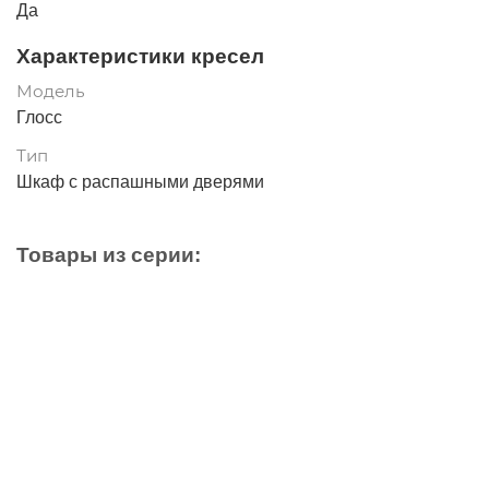
Да
Характеристики кресел
Модель
Глосс
Тип
Шкаф с распашными дверями
Товары из серии:
Ваша скидка: - 15702 ₽
Спальня «Глосс», белый глянец
62997 ₽
78699 ₽
В корзину