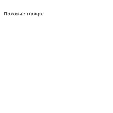
Похожие товары
Ваша скидка: - 13400 ₽
Шкаф для одежды (366) с 2 зеркальными дверями
«Глосс», Яблоня Беллуно
35999 ₽
49399 ₽
В корзину
Ваша скидка: - 14900 ₽