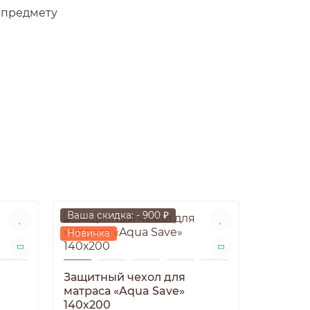
 предмету
Ваша скидка: - 900 ₽
Ваша ски
Новинка
Новинк
Защитный чехол для
Защитн
матраса «Aqua Save»
матраса
140х200
180х20