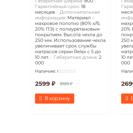
Габаритная ширина:
800
Габа
Гарантийный срок:
18
Гара
месяцев
Дополнительная
меся
информация:
Материал -
инфо
махровое полотно (80% х/б,
махр
20% ПЭ) с полиуретановым
20% 
покрытием. Высота чехла до
покр
250 мм. Использование чехла
250 
увеличивает срок службы
увел
матрасов серии Relax с 5 до
матр
10 лет.
Габаритная длина:
2
10 ле
000
000
2599 ₽
269
3199 ₽
В корзину