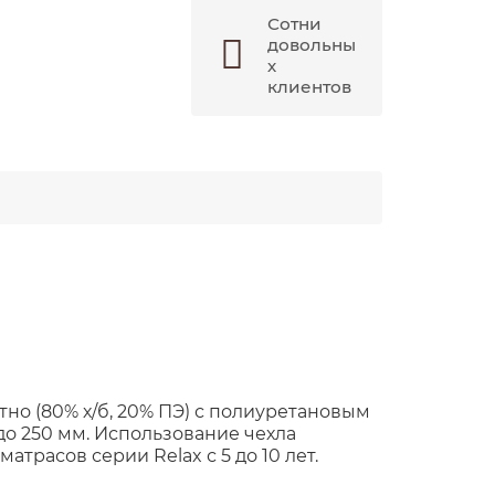
Сотни
довольны
х
клиентов
тно (80% х/б, 20% ПЭ) с полиуретановым
до 250 мм. Использование чехла
атрасов серии Relax с 5 до 10 лет.