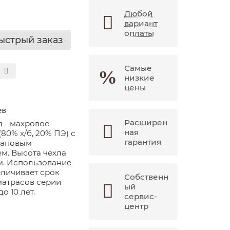
Любой
вариант
оплаты
ыстрый заказ
Самые
низкие
цены
ев
Расширен
 - махровое
ная
80% х/б, 20% ПЭ) с
гарантия
тановым
м. Высота чехла
м. Использование
еличивает срок
Собственн
атрасов серии
ый
до 10 лет.
сервис-
центр