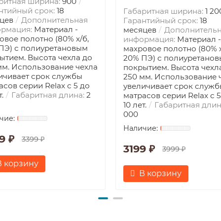
ритная ширина:
900
нтийный срок:
18
Габаритная ширина:
1 20
цев
Дополнительная
Гарантийный срок:
18
рмация:
Материал -
месяцев
Дополнитель
овое полотно (80% х/б,
информация:
Материал -
ПЭ) с полиуретановым
махровое полотно (80% х
ытием. Высота чехла до
20% ПЭ) с полиуретано
мм. Использование чехла
покрытием. Высота чехл
ичивает срок службы
250 мм. Использование 
асов серии Relax с 5 до
увеличивает срок служб
т.
Габаритная длина:
2
матрасов серии Relax с 5
10 лет.
Габаритная длин
000
9 ₽
3399 ₽
3199 ₽
3999 ₽
В корзину
В корзину