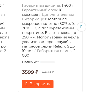
0
Габаритная ширина:
1 400
Габарит
Гарантийный срок:
18
Гаранти
ная
месяцев
Дополнительная
месяце
информация:
Материал -
информ
/б,
махровое полотно (80% х/б,
махрово
вым
20% ПЭ) с полиуретановым
20% ПЭ)
а до
покрытием. Высота чехла до
покрыти
чехла
250 мм. Использование чехла
250 мм.
ы
увеличивает срок службы
увеличи
 до
матрасов серии Relax с 5 до
матрасов
а:
2
10 лет.
Габаритная длина:
2
10 лет.
000
000
3599 ₽
4299 
4499 ₽
В корзину
В к