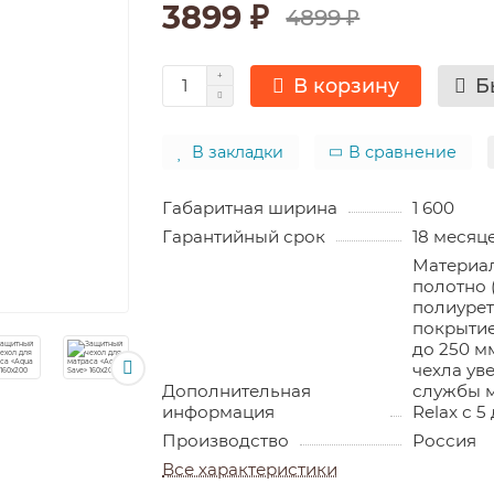
3899 ₽
4899 ₽
В корзину
Б
В закладки
В сравнение
Габаритная ширина
1 600
Гарантийный срок
18 месяц
Материал
полотно (
полиуре
покрытие
до 250 м
чехла ув
Дополнительная
службы м
информация
Relax с 5 
Производство
Россия
Все характеристики