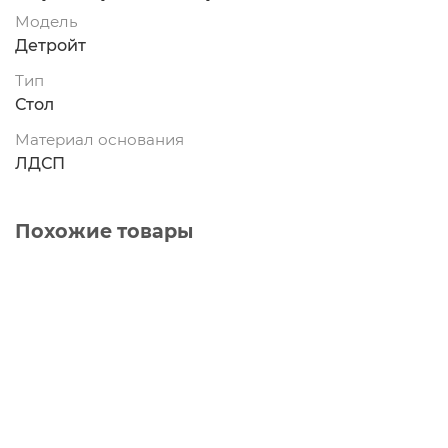
Модель
Детройт
Тип
Стол
Материал основания
ЛДСП
Похожие товары
Ваша скидка: - 2400 ₽
Стол раздвижной «Промо» тип 4, дуб крафт
золотой, ателье темное
7299 ₽
9699 ₽