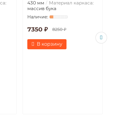
са:
430 мм
Материал каркаса:
массив бука
7350 ₽
8250 ₽
Стул ж
В корзину
Габарит
мм
Габ
430 мм
массив 
8250 
В к