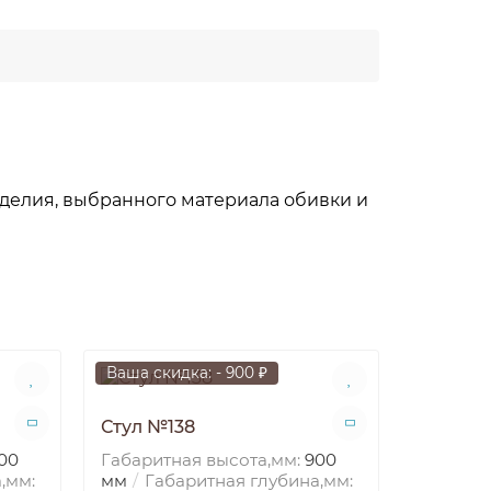
делия, выбранного материала обивки и
Ваша скидка: - 900 ₽
Ваша ски
Стул №138
00
Габаритная высота,мм:
900
,мм:
мм
Габаритная глубина,мм: