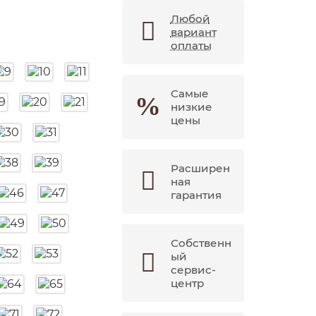
Любой
вариант
оплаты
Самые
низкие
цены
Расширен
ная
гарантия
Собственн
ый
сервис-
центр