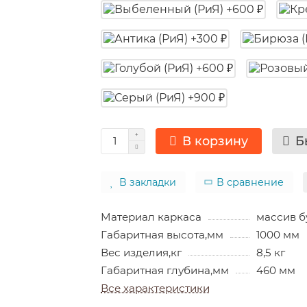
В корзину
Б
В закладки
В сравнение
Материал каркаса
массив б
Габаритная высота,мм
1000 мм
Вес изделия,кг
8,5 кг
Габаритная глубина,мм
460 мм
Все характеристики