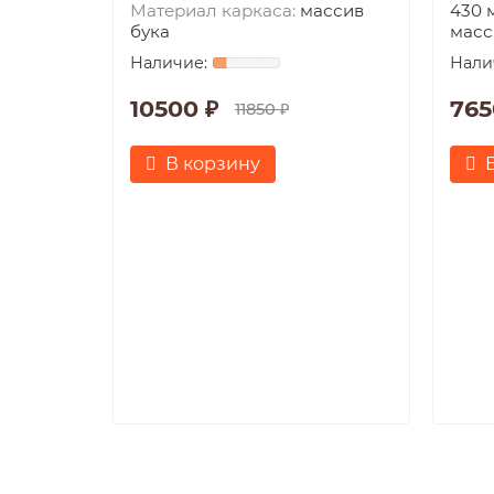
Материал каркаса:
массив
430 
бука
масс
10500 ₽
765
11850 ₽
В корзину