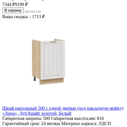
7344 ₽
9199 ₽
В корзину
Ваша скидка: - 1713 ₽
Шкаф напольный 500 с одной дверью (под накладную мойку)
«Лина», Дуб Крафт золотой, Белый
Габаритная ширина:
500
Габаритная высота,мм:
816
Гарантийный срок:
24 месяца
Материал каркаса:
ЛДСП