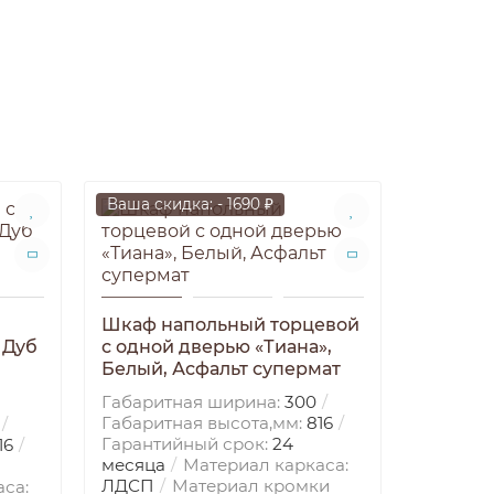
Ваша скидка: - 1690 ₽
Ваша ски
Шкаф напольный торцевой
 Дуб
с одной дверью «Тиана»,
Белый, Асфальт супермат
Габаритная ширина:
300
Габаритная высота,мм:
816
Гарантийный срок:
24
16
месяца
Материал каркаса:
Шкаф н
ЛДСП
Материал кромки
са: