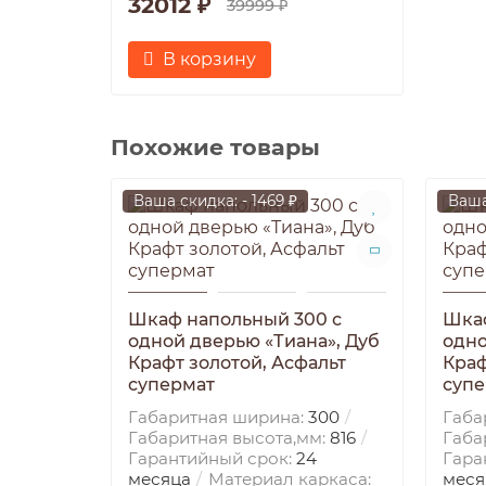
32012 ₽
39999 ₽
В корзину
Похожие товары
Ваша скидка: - 1469 ₽
Ваша
Шкаф напольный 300 с
Шкаф
одной дверью «Тиана», Дуб
одно
Крафт золотой, Асфальт
Краф
супермат
супе
Габаритная ширина:
300
Габа
Габаритная высота,мм:
816
Габа
Гарантийный срок:
24
Гара
месяца
Материал каркаса:
меся