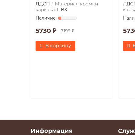
ЛДСП
Материал кромки
ЛДС
каркаса:
ПВХ
карк
5730 ₽
573
7199 ₽
В корзину
Информация
Служ