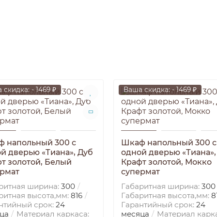
 скидка: - 1469 ₽
Ваша скидка: - 1469 ₽
 напольный 300 с
Шкаф напольный 300 с
й дверью «Тиана», Дуб
одной дверью «Тиана»,
т золотой, Белый
Крафт золотой, Мокко
рмат
супермат
ритная ширина:
300
Габаритная ширина:
300
ритная высота,мм:
816
Габаритная высота,мм:
8
нтийный срок:
24
Гарантийный срок:
24
ца
Материал каркаса:
месяца
Материал карка