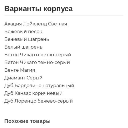
Варианты корпуса
Акация Лэйкленд Светлая
Бежевый песок
Бежевый шагрень
Белый шагрень
Бетон Чикаго светло-серый
Бетон Чикаго темно-серый
Венге Магия
Диамант Серый
Дуб Бардолино натуральный
Дуб Канзас коричневый
Дуб Лоренцо бежево-серый
Лен Антрацит
Орех Линкольн
Похожие товары
Серый шагрень