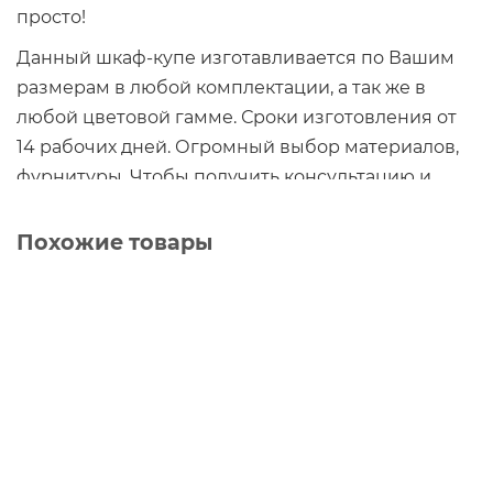
просто!
Данный шкаф-купе изготавливается по Вашим
размерам в любой комплектации, а так же в
любой цветовой гамме. Сроки изготовления от
14 рабочих дней. Огромный выбор материалов,
фурнитуры. Чтобы получить консультацию и
заказать недорого в Москве, Московской области
нужно обратиться в Мебельный салон Татьяна
Похожие товары
или по тел.8-967-018-83-49.
Шкаф-купе Dali Plus (арт.1049) на заказ
0 ₽
В корзину