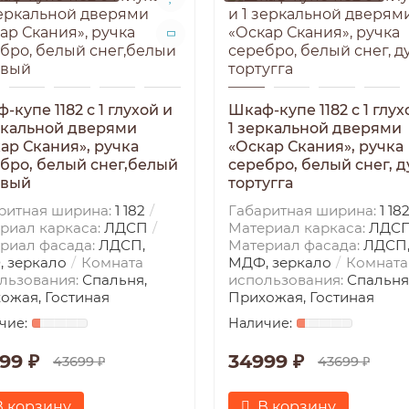
-купе 1182 с 1 глухой и
Шкаф-купе 1182 с 1 глух
ркальной дверями
1 зеркальной дверями
ар Скания», ручка
«Оскар Скания», ручка
бро, белый снег,белый
серебро, белый снег, д
овый
тортугга
ритная ширина:
1 182
Габаритная ширина:
1 18
риал каркаса:
ЛДСП
Материал каркаса:
ЛДС
риал фасада:
ЛДСП,
Материал фасада:
ЛДСП
 зеркало
Комната
МДФ, зеркало
Комната
льзования:
Спальня,
использования:
Спальня
ожая, Гостиная
Прихожая, Гостиная
99 ₽
34999 ₽
43699 ₽
43699 ₽
В корзину
В корзину