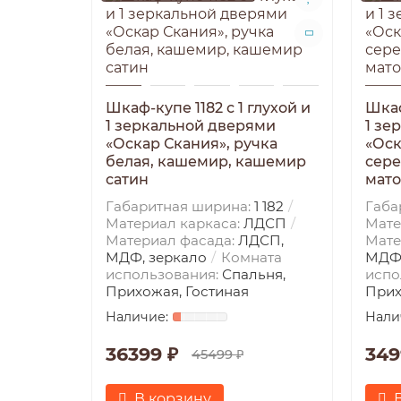
Шкаф-купе 1182 с 1 глухой и
Шкаф
1 зеркальной дверями
1 зе
«Оскар Скания», ручка
«Оск
белая, кашемир, кашемир
сере
сатин
мат
Габаритная ширина:
1 182
Габа
Материал каркаса:
ЛДСП
Мате
Материал фасада:
ЛДСП,
Мате
МДФ, зеркало
Комната
МДФ,
использования:
Спальня,
испо
Прихожая, Гостиная
Прих
36399 ₽
349
45499 ₽
В корзину