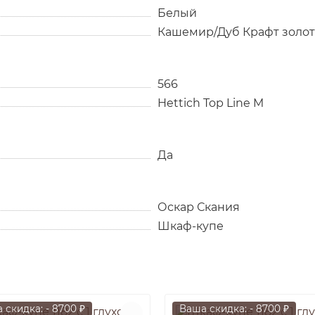
Белый
Кашемир/Дуб Крафт золо
566
Hettich Top Line M
Да
Оскар Скания
Шкаф-купе
 скидка: - 8700 ₽
Ваша скидка: - 8700 ₽