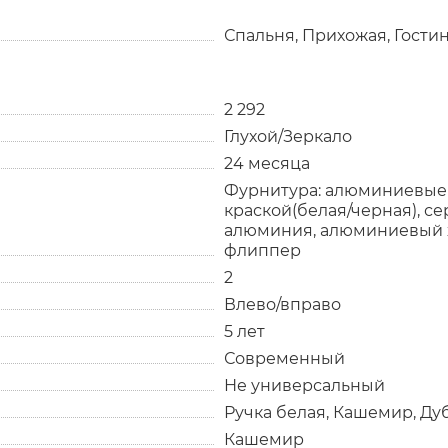
Спальня, Прихожая, Гости
2 292
Глухой/Зеркало
24 месяца
Фурнитура: алюминиевые
краской(белая/черная), с
алюминия, алюминиевый 
флиппер
2
Влево/вправо
5 лет
Современный
Не универсальный
Ручка белая, Кашемир, Дуб
Кашемир