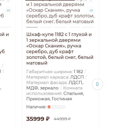
ой и
Шкаф-купе 1182 с 1 глухой и
1 зеркальной дверями
«Оскар Скания», ручка
уб
серебро, дуб крафт
золотой, белый снег, белый
матовый
2
Шкаф-ку
П
Габаритная ширина:
1 182
1 зерк
,
Материал каркаса:
ЛДСП
«Оскар 
Материал фасада:
ЛДСП,
серебро
,
МДФ, зеркало
Комната
золотой
использования:
Спальня,
тортугг
Прихожая, Гостиная
Габарит
Материа
Материа
35999 ₽
44999 ₽
МДФ, зе