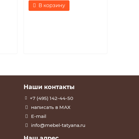
использ
В корзину
Прихожа
35999
В к
Наши контакты
+7 (495) 142-44-50
написать в МАХ
E-mail
info@mebel-tatyana.ru
Наш адрес