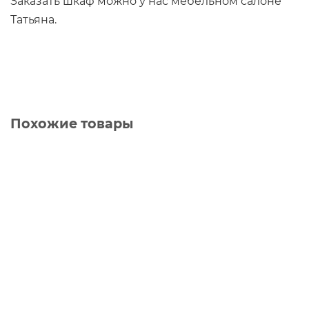
Заказать шкаф можно у нас мебельном салоне
Татьяна.
Похожие товары
Шкаф на заказ Twist 1012
0 ₽
В корзину