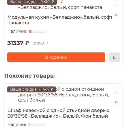
Ваша скидка: - 7862 ₽
Модульная кухня «Белладжио»,белый, софт
панакота
31337 ₽
39199 ₽
В корзину
Похожие товары
Ваша скидка: - 1447 ₽
Шкаф навесной c одной откидной дверью
60*36*58 «Белладжио», Белый, Фон белый