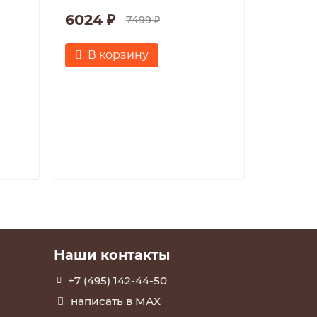
6024 ₽
Габарит
7499 ₽
Габарит
Стекло:
В корзину
каркаса
кромки 
6024 
В к
Наши контакты
+7 (495) 142-44-50
написать в МАХ