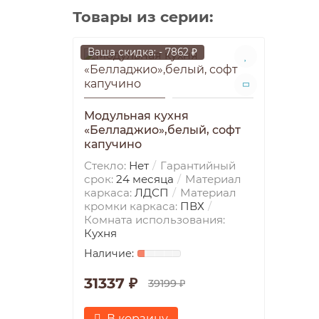
Товары из серии:
Ваша скидка: - 7862 ₽
Модульная кухня
«Белладжио»,белый, софт
капучино
Стекло:
Нет
Гарантийный
срок:
24 месяца
Материал
каркаса:
ЛДСП
Материал
кромки каркаса:
ПВХ
Комната использования:
Кухня
31337 ₽
39199 ₽
В корзину