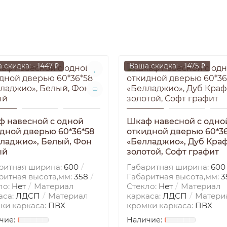
 скидка: - 1447 ₽
Ваша скидка: - 1475 ₽
 навесной c одной
Шкаф навесной c одно
дной дверью 60*36*58
откидной дверью 60*36
ладжио», Белый, Фон
«Белладжио», Дуб Кра
ый
золотой, Софт графит
ритная ширина:
600
Габаритная ширина:
600
ритная высота,мм:
358
Габаритная высота,мм:
3
ло:
Нет
Материал
Стекло:
Нет
Материал
аса:
ЛДСП
Материал
каркаса:
ЛДСП
Матери
ки каркаса:
ПВХ
кромки каркаса:
ПВХ