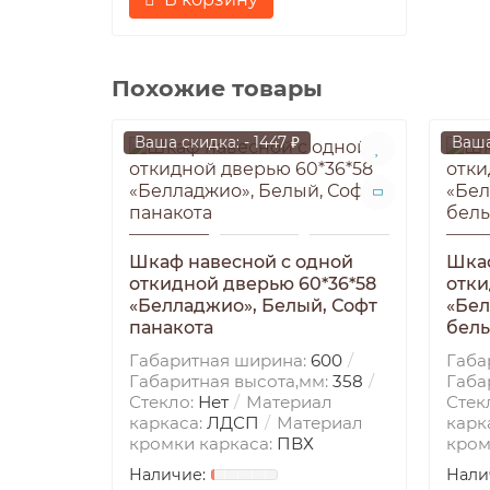
Похожие товары
Ваша скидка: - 1447 ₽
Ваша
Шкаф навесной c одной
Шкаф
откидной дверью 60*36*58
отки
«Белладжио», Белый, Софт
«Бел
панакота
бел
Габаритная ширина:
600
Габа
Габаритная высота,мм:
358
Габа
Стекло:
Нет
Материал
Стек
каркаса:
ЛДСП
Материал
карк
кромки каркаса:
ПВХ
кром