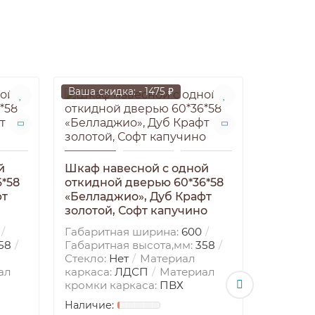
Ваша скидка: - 1475 ₽
Ваша ски
й
Шкаф навесной c одной
*58
откидной дверью 60*36*58
фт
«Белладжио», Дуб Крафт
золотой, Софт капучино
Габаритная ширина:
600
58
Габаритная высота,мм:
358
Стекло:
Нет
Материал
Шкаф н
ал
каркаса:
ЛДСП
Материал
откидно
кромки каркаса:
ПВХ
«Белла
золотой